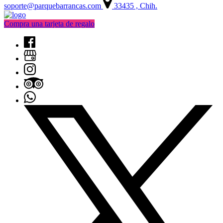
soporte@parquebarrancas.com
33435 , Chih.
Compra una tarjeta de regalo