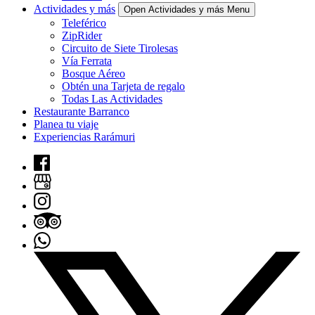
Actividades y más
Open Actividades y más Menu
Teleférico
ZipRider
Circuito de Siete Tirolesas
Vía Ferrata
Bosque Aéreo
Obtén una Tarjeta de regalo
Todas Las Actividades
Restaurante Barranco
Planea tu viaje
Experiencias Rarámuri