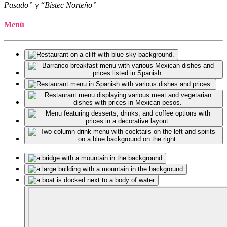
Pasado”
y “
Bistec Norteño”
Menú