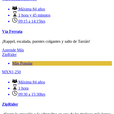
Máxima 84 años
1 hora y 45 minutos
09:15 a 14:15hrs
Vía Ferrata
¡Rappel, escalada, puentes colgantes y salto de Tarzán!
Aprende Más
ZipRider
Más Popular
MXN
1,250
Máxima 84 años
1 hora
09:30 a 15:30hrs
ZipRider