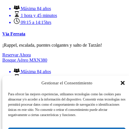
Máxima 84 años
1 hora y 45 minutos
09:15 a 14:15hrs
Vía Ferrata
¡Rappel, escalada, puentes colgantes y salto de Tarzán!
Reservar Ahora
Bosque Aéreo
MXN
380
Máxima 84 años
1 hora y 45 minutos
Gestionar el Consentimiento
09:15 a 14:15hrs
Para ofrecer las mejores experiencias, utilizamos tecnologías como las cookies para
Bosque Aéreo
almacenar y/o acceder a la información del dispositivo. Consentir estas tecnologías nos
permitirá procesar datos como el comportamiento de navegación o identificaciones
¡Disfruta de la aventura en la cima de los árboles con 12 puentes
únicas en este sitio. No consentir o retirar el consentimiento puede afectar
colgantes y una mini tirolesa!
negativamente a ciertas características y funciones.
Reservar Ahora